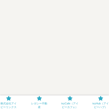
株式会社アイ
レガシー不動
ivyCafe（アイ
ivyHub（アイ
ビーリンクス
産
ビーカフェ）
ビーハブ）