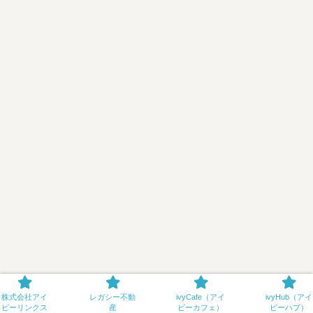
株式会社アイ
レガシー不動
ivyCafe（アイ
ivyHub（アイ
ビーリンクス
産
ビーカフェ）
ビーハブ）