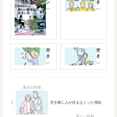
ン
き
テ
家
リ
の
ア
種
誌
別
「
ご
Li
と
VE
の
S
直
空
空
」
近
き
き
に
１
家
家
紹
年
の
管
介
間
管
理
さ
の
理
は
れ
空
の
「
ま
き
内
管
し
家
容
理
た
の
は
の
空き家に人が住まなくった理由
。
利
、
作
用
手
業
状